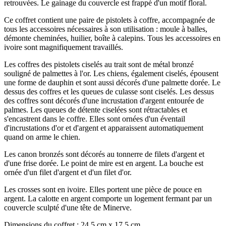
retrouvées. Le gainage du couvercle est frappé d'un motif floral.
Ce coffret contient une paire de pistolets à coffre, accompagnée de
tous les accessoires nécessaires à son utilisation : moule à balles,
démonte cheminées, huilier, boîte à calepins. Tous les accessoires en
ivoire sont magnifiquement travaillés.
Les coffres des pistolets ciselés au trait sont de métal bronzé
souligné de palmettes à l'or. Les chiens, également ciselés, épousent
une forme de dauphin et sont aussi décorés d'une palmette dorée. Le
dessus des coffres et les queues de culasse sont ciselés. Les dessus
des coffres sont décorés d'une incrustation d'argent entourée de
palmes. Les queues de détente ciselées sont rétractables et
s'encastrent dans le coffre. Elles sont ornées d'un éventail
d'incrustations d'or et d'argent et apparaissent automatiquement
quand on arme le chien.
Les canon bronzés sont décorés au tonnerre de filets d'argent et
d'une frise dorée. Le point de mire est en argent. La bouche est
ornée d'un filet d'argent et d'un filet d'or.
Les crosses sont en ivoire. Elles portent une pièce de pouce en
argent. La calotte en argent comporte un logement fermant par un
couvercle sculpté d'une tête de Minerve.
Dimensions du coffret : 24,5 cm x 17,5 cm